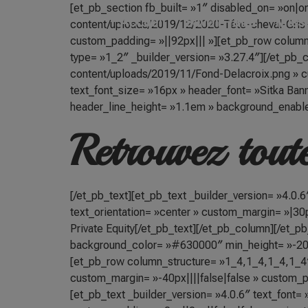
[et_pb_section fb_built= »1″ disabled_on= »on|o
Accueil
Savoir-faire
Miss
content/uploads/2019/12/2020-Tête-cheval-Gris-C
custom_padding= »||92px||| »][et_pb_row colum
type= »1_2″ _builder_version= »3.27.4″][/et_pb
content/uploads/2019/11/Fond-Delacroix.png » cu
text_font_size= »16px » header_font= »Sitka Bann
header_line_height= »1.1em » background_enabl
Retrouvez toute
[/et_pb_text][et_pb_text _builder_version= »4.0.6
text_orientation= »center » custom_margin= »|30p
Private Equity[/et_pb_text][/et_pb_column][/et_p
background_color= »#630000″ min_height= »-20px
[et_pb_row column_structure= »1_4,1_4,1_4,1_4″
custom_margin= »-40px||||false|false » custom_pa
[et_pb_text _builder_version= »4.0.6″ text_font= 