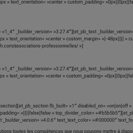
x » text_orientation= »center » custom_padding= »0px||0px||false
»1_4″ _builder_version= »3.27.4″][et_pb_text _builder_version= 
x » text_orientation= »center » custom_margin= »|-48px|||| » c
ch.com/associations-professionnelles/ »]
»1_4″ _builder_version= »3.27.4″][et_pb_text _builder_version= 
 » text_orientation= »center » custom_padding= »0px||0px||false
section][et_pb_section fb_built= »1″ disabled_on= »on|on|off » 
padding= »||||false|false » top_divider_color= »#b5b5b5″][et_
t _builder_version= »4.0.6″ text_text_color= »#000000″ text_fon
tions toutes les compétences que nous pouvons mettre à dispo