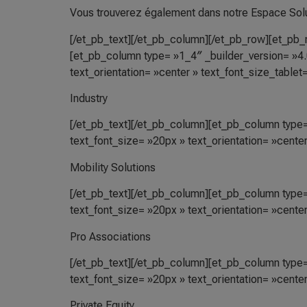
Vous trouverez également dans notre Espace Solu
[/et_pb_text][/et_pb_column][/et_pb_row][et_pb_
[et_pb_column type= »1_4″ _builder_version= »4.
text_orientation= »center » text_font_size_table
Industry
[/et_pb_text][/et_pb_column][et_pb_column type=
text_font_size= »20px » text_orientation= »cente
Mobility Solutions
[/et_pb_text][/et_pb_column][et_pb_column type=
text_font_size= »20px » text_orientation= »cente
Pro Associations
[/et_pb_text][/et_pb_column][et_pb_column type=
text_font_size= »20px » text_orientation= »cente
Private Equity