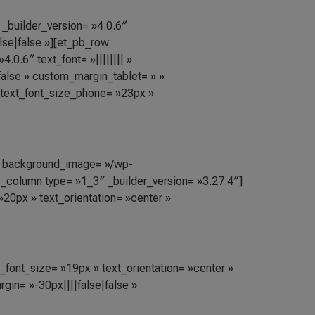
 _builder_version= »4.0.6″
se|false »][et_pb_row
0.6″ text_font= »|||||||| »
false » custom_margin_tablet= » »
 text_font_size_phone= »23px »
6″ background_image= »/wp-
_column type= »1_3″ _builder_version= »3.27.4″]
 »20px » text_orientation= »center »
xt_font_size= »19px » text_orientation= »center »
in= »-30px||||false|false »