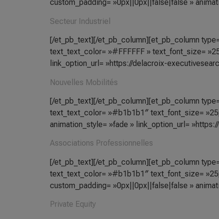
custom_padding= »0px||0px||false|false » animatio
Secteur Industriel
[/et_pb_text][/et_pb_column][et_pb_column type= 
text_text_color= »#FFFFFF » text_font_size= »25p
link_option_url= »https://delacroix-executivesear
Nouvelles Mobilités
[/et_pb_text][/et_pb_column][et_pb_column type= 
text_text_color= »#b1b1b1″ text_font_size= »25p
animation_style= »fade » link_option_url= »https:
Associations Professionnelles
[/et_pb_text][/et_pb_column][et_pb_column type= 
text_text_color= »#b1b1b1″ text_font_size= »25p
custom_padding= »0px||0px||false|false » animatio
Private Equity