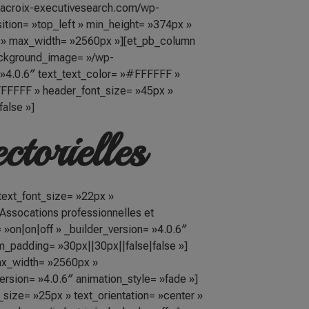
elacroix-executivesearch.com/wp-
tion= »top_left » min_height= »374px »
% » max_width= »2560px »][et_pb_column
background_image= »/wp-
 »4.0.6″ text_text_color= »#FFFFFF »
#FFFFFF » header_font_size= »45px »
alse »]
ctorielles
 text_font_size= »22px »
 Assocations professionnelles et
 »on|on|off » _builder_version= »4.0.6″
_padding= »30px||30px||false|false »]
ax_width= »2560px »
ersion= »4.0.6″ animation_style= »fade »]
_size= »25px » text_orientation= »center »