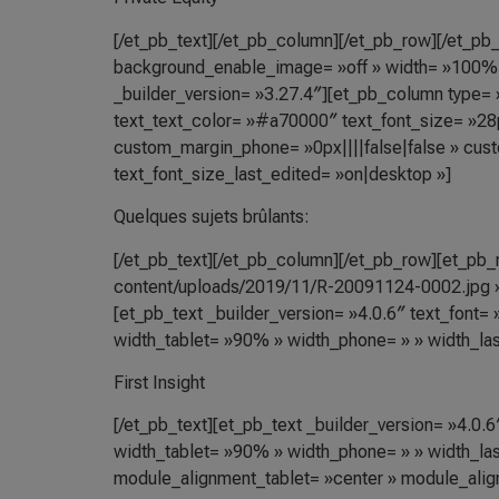
[/et_pb_text][/et_pb_column][/et_pb_row][/et_pb_
background_enable_image= »off » width= »100% 
_builder_version= »3.27.4″][et_pb_column type= »4
text_text_color= »#a70000″ text_font_size= »28p
custom_margin_phone= »0px||||false|false » cust
text_font_size_last_edited= »on|desktop »]
Quelques sujets brûlants:
[/et_pb_text][/et_pb_column][/et_pb_row][et_pb
content/uploads/2019/11/R-20091124-0002.jpg » 
[et_pb_text _builder_version= »4.0.6″ text_font= »
width_tablet= »90% » width_phone= » » width_las
First Insight
[/et_pb_text][et_pb_text _builder_version= »4.0.6″
width_tablet= »90% » width_phone= » » width_las
module_alignment_tablet= »center » module_ali