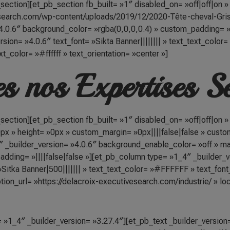
section][et_pb_section fb_built= »1″ disabled_on= »off|off|on »
search.com/wp-content/uploads/2019/12/2020-Tête-cheval-Gris-C
4.0.6″ background_color= »rgba(0,0,0,0.4) » custom_padding= »
sion= »4.0.6″ text_font= »Sikta Banner|||||||| » text_text_color=
t_color= »#ffffff » text_orientation= »center »]
s nos Expertises Se
section][et_pb_section fb_built= »1″ disabled_on= »off|off|on »
 » height= »0px » custom_margin= »0px||||false|false » custom
 _builder_version= »4.0.6″ background_enable_color= »off » m
dding= »||||false|false »][et_pb_column type= »1_4″ _builder_v
»Sitka Banner|500||||||| » text_text_color= »#FFFFFF » text_font
ion_url= »https://delacroix-executivesearch.com/industrie/ » lo
»1_4″ _builder_version= »3.27.4″][et_pb_text _builder_version= 