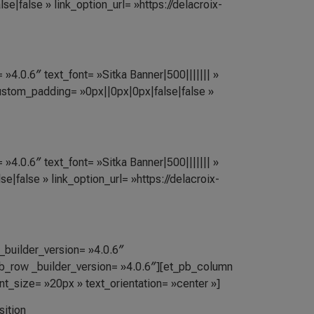
|false » link_option_url= »https://delacroix-
»4.0.6″ text_font= »Sitka Banner|500||||||| »
ustom_padding= »0px||0px|0px|false|false »
»4.0.6″ text_font= »Sitka Banner|500||||||| »
|false » link_option_url= »https://delacroix-
_builder_version= »4.0.6″
pb_row _builder_version= »4.0.6″][et_pb_column
t_size= »20px » text_orientation= »center »]
sition