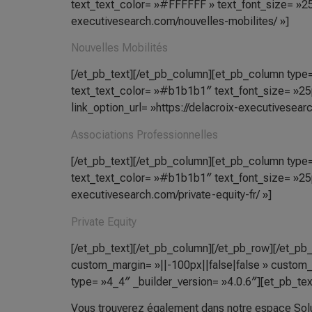
text_text_color= »#FFFFFF » text_font_size= »25p
executivesearch.com/nouvelles-mobilites/ »]
Nouvelles Mobilités
[/et_pb_text][/et_pb_column][et_pb_column type= 
text_text_color= »#b1b1b1″ text_font_size= »25p
link_option_url= »https://delacroix-executivesear
Associations Professionnelles
[/et_pb_text][/et_pb_column][et_pb_column type= 
text_text_color= »#b1b1b1″ text_font_size= »25px
executivesearch.com/private-equity-fr/ »]
Private Equity
[/et_pb_text][/et_pb_column][/et_pb_row][/et_pb_
custom_margin= »||-100px||false|false » custom_
type= »4_4″ _builder_version= »4.0.6″][et_pb_tex
Vous trouverez également dans notre espace Solu