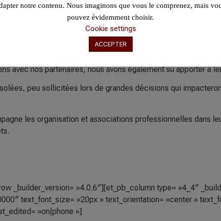
dapter notre contenu. Nous imaginons que vous le comprenez, mais vo
pouvez évidemment choisir.
Cookie settings
 text_text_color= »#ffffff » text_font_size= »20px » text_orient
ACCEPTER
st_edited= »on|phone »]
ens avec nos partenaires, nous avons également su apporter à le
solées, peu sollicitées lors de grandes décisions qui impacteront
agne les organisation et associations professionnelles dans leu
ts.
row _builder_version= »4.0.6″][et_pb_column type= »4_4″ _build
000″ text_font_size= »20px » text_orientation= »center » text_f
st_edited= »on|phone »]