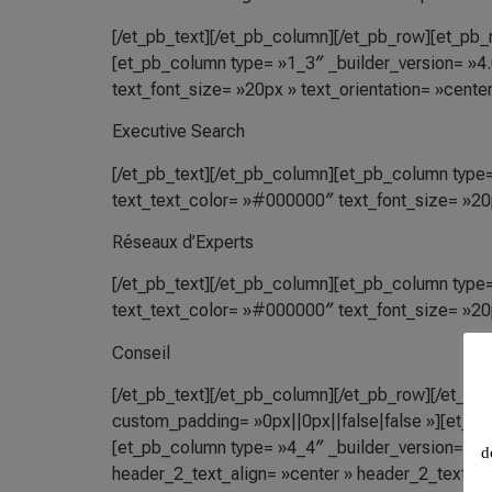
[/et_pb_text][/et_pb_column][/et_pb_row][et_pb_
[et_pb_column type= »1_3″ _builder_version= »4.0
text_font_size= »20px » text_orientation= »center
Executive Search
[/et_pb_text][/et_pb_column][et_pb_column type= »
text_text_color= »#000000″ text_font_size= »20p
Réseaux d’Experts
[/et_pb_text][/et_pb_column][et_pb_column type= »
text_text_color= »#000000″ text_font_size= »20p
Conseil
[/et_pb_text][/et_pb_column][/et_pb_row][/et_pb_
custom_padding= »0px||0px||false|false »][et_
[et_pb_column type= »4_4″ _builder_version= »4.0.
d
header_2_text_align= »center » header_2_text_co