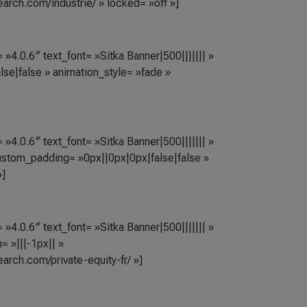
earch.com/industrie/ » locked= »off »]
»4.0.6″ text_font= »Sitka Banner|500||||||| »
se|false » animation_style= »fade »
»4.0.6″ text_font= »Sitka Banner|500||||||| »
ustom_padding= »0px||0px|0px|false|false »
»]
»4.0.6″ text_font= »Sitka Banner|500||||||| »
 »|||-1px|| »
arch.com/private-equity-fr/ »]