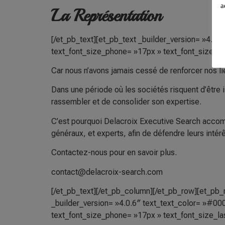
a
La Représentation
[/et_pb_text][et_pb_text _builder_version= »4.0.6″
text_font_size_phone= »17px » text_font_size_la
Car nous n’avons jamais cessé de renforcer nos li
Dans une période où les sociétés risquent d’être i
rassembler et de consolider son expertise.
C’est pourquoi Delacroix Executive Search accomp
généraux, et experts, afin de défendre leurs intérê
Contactez-nous pour en savoir plus.
contact@delacroix-search.com
[/et_pb_text][/et_pb_column][/et_pb_row][et_pb_
_builder_version= »4.0.6″ text_text_color= »#000
text_font_size_phone= »17px » text_font_size_la