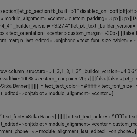
section][et_pb_section fb_built= »1″ disabled_on= »off|off|off »
» module_alignment= »center » custom_padding= »0px||0px||fal
_4″ _builder_version= »3.27.4″][et_pb_text _builder_version= »4.
x » text_orientation= »center » custom_margin= »30px||||false|
om_margin_last_edited= »on|phone » text_font_size_tablet= » »
_row column_structure= »1_3,1_3,1_3″ _builder_version= »4.0.
width= »100% » custom_margin= »-20px||||false|false »][et_pb
Sitka Banner|||||||| » text_text_color= »#ffffff » text_font_size=
t_edited= »on|tablet » module_alignment= »center »]
 text_font= »Sitka Banner|||||||| » text_text_color= »#ffffff » te
t_edited= »on|tablet » module_alignment= »center » custom_marg
gnment_phone= » » module_alignment_last_edited= »on|phone »]