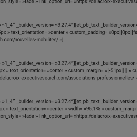
n_style= »fade » link_option_url= »https://delacroix-executives
»1_4″ _builder_version= »3.27.4″][et_pb_text _builder_version= 
x » text_orientation= »center » custom_padding= »0px||0px||fal
ch.com/nouvelles-mobilites/ »]
»1_4″ _builder_version= »3.27.4″][et_pb_text _builder_version= 
x » text_orientation= »center » custom_margin= »|-51px|||| » c
//delacroix-executivesearch.com/associations-professionnelles/ 
»1_4″ _builder_version= »3.27.4″][et_pb_text _builder_version= 
x » text_orientation= »center » width= »95.1% » custom_margin=
n_style= »fade » link_option_url= »https://delacroix-executivese