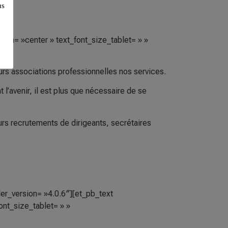
us
ation= »center » text_font_size_tablet= » »
urs associations professionnelles nos services.
 l’avenir, il est plus que nécessaire de se
rs recrutements de dirigeants, secrétaires
er_version= »4.0.6″][et_pb_text
ont_size_tablet= » »