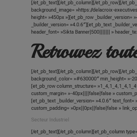
[/et_pb_text][/et_pb_column][/et_pb_row][/et_pb_
background_image= »https://delacroix-executive
height= »450px »][et_pb_row _builder_version= »
_builder_version= »4.0.6″][et_pb_text _builder_ver
header_font= »Sikta Banner|500||||||| » header_tex
Retrouvez toute
[/et_pb_text][/et_pb_column][/et_pb_row][/et_pb_
background_color= »#630000″ min_height= »-20px
[et_pb_row column_structure= »1_4,1_4,1_4,1_4″
custom_margin= »-40px||||false|false » custom_pa
[et_pb_text _builder_version= »4.0.6″ text_font= 
custom_padding= »0px||0px||false|false » link_opt
Secteur Industriel
[/et_pb_text][/et_pb_column][et_pb_column type= 