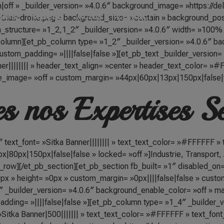
n|off » _builder_version= »4.0.6″ background_image= »https://d
ions
Réseau
Actus
Contact
lair-droite.png » background_size= »contain » background_posi
n_structure= »1_2,1_2″ _builder_version= »4.0.6″ width= »100
_column][et_pb_column type= »1_2″ _builder_version= »4.0.6″ 
stom_padding= »||||false|false »][et_pb_text _builder_version=
er|||||||| » header_text_align= »center » header_text_color= »
e_image= »off » custom_margin= »44px|60px|13px|150px|false|f
s nos Expertises Se
″ text_font= »Sitka Banner|||||||| » text_text_color= »#FFFFFF »
x|80px|150px|false|false » locked= »off »]Industrie, Transport,
b_row][/et_pb_section][et_pb_section fb_built= »1″ disabled_on=
 » height= »0px » custom_margin= »0px||||false|false » custom
 _builder_version= »4.0.6″ background_enable_color= »off » m
dding= »||||false|false »][et_pb_column type= »1_4″ _builder_v
»Sitka Banner|500||||||| » text_text_color= »#FFFFFF » text_font