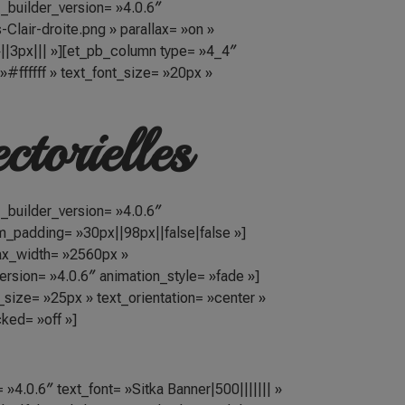
 _builder_version= »4.0.6″
lair-droite.png » parallax= »on »
||3px||| »][et_pb_column type= »4_4″
 »#ffffff » text_font_size= »20px »
ctorielles
 _builder_version= »4.0.6″
_padding= »30px||98px||false|false »]
ax_width= »2560px »
ersion= »4.0.6″ animation_style= »fade »]
_size= »25px » text_orientation= »center »
cked= »off »]
»4.0.6″ text_font= »Sitka Banner|500||||||| »